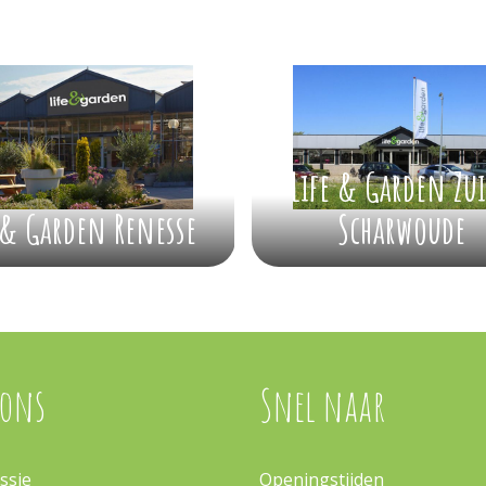
Life & Garden Zu
 & Garden Renesse
Scharwoude
 ons
Snel naar
ssie
Openingstijden