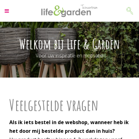
G
a
n
a
a
r
Welkom bij Life & Garden
c
Welkom bij Life & Garden
o
Voor uw inspiratie en motivatie
n
t
e
n
t
Veelgestelde vragen
Als ik iets bestel in de webshop, wanneer heb ik
het door mij bestelde product dan in huis?