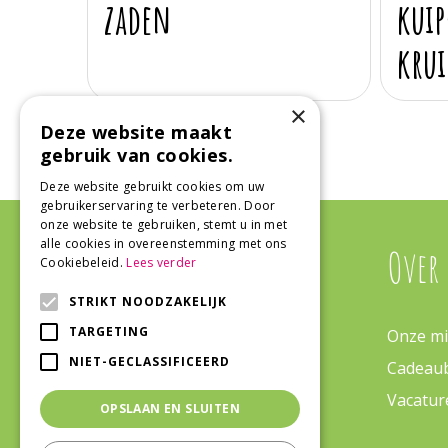
zaden
kuip
kru
×
Deze website maakt
gebruik van cookies.
Deze website gebruikt cookies om uw
gebruikerservaring te verbeteren. Door
onze website te gebruiken, stemt u in met
alle cookies in overeenstemming met ons
Algemeen
Over
Cookiebeleid.
Lees verder
STRIKT NOODZAKELIJK
TARGETING
Algemene voorwaarden
Onze mi
NIET-GECLASSIFICEERD
Bezorgen & Retourneren
Cadeau
Veelgestelde vragen
Vacatur
OPSLAAN EN SLUITEN