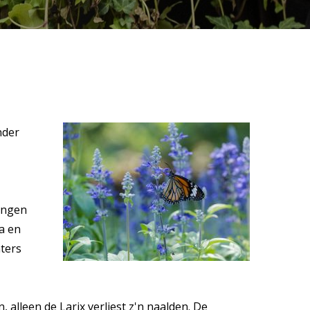
nder
ringen
ia en
nters
alleen de Larix verliest z'n naalden. De