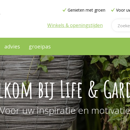
Genieten met groen
Voor uw
Winkels & openingstijden
advies
groeipas
lkom bij Life & Gar
Voor uw inspiratie en motivati