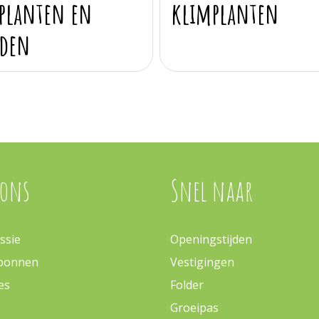
planten en
klimplanten
iden
 ons
Snel naar
ssie
Openingstijden
bonnen
Vestigingen
es
Folder
Groeipas