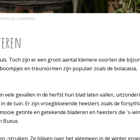
STERS EN CONIFEREN
feren
s. Toch zijn er een groot aantal kleinere soorten die bijzo
olboompjes en treurvormen zijn populair zoals de bolacasia,
in vele gevallen in de herfst hun blad laten vallen, uitzonde
in de tuin. Er zijn vroegbloeiende heesters zoals de forsyth
 mooie getinte en getekende bladeren en heesters die 's-wi
n Buxus.
-struiken. Ze blijven over het algemeen in de winter groen, 