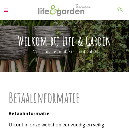
G
a
n
a
a
r
Welkom bij Life & Garden
c
o
Voor uw inspiratie en motivatie
n
t
e
n
t
Betaalinformatie
Betaalinformatie
U kunt in onze webshop eenvoudig en veilig