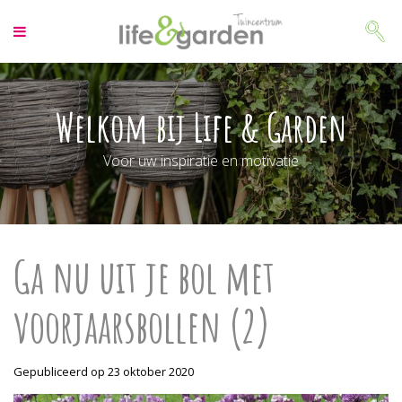
G
a
n
a
a
r
Welkom bij Life & Garden
c
o
Voor uw inspiratie en motivatie
n
t
e
n
t
Ga nu uit je bol met
voorjaarsbollen (2)
Gepubliceerd op
23 oktober 2020