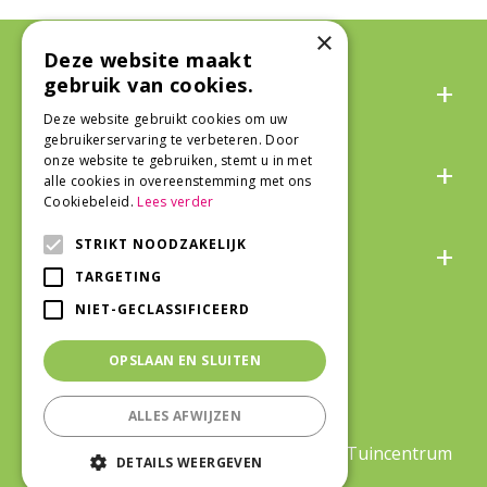
×
Deze website maakt
Algemeen
gebruik van cookies.
Deze website gebruikt cookies om uw
gebruikerservaring te verbeteren. Door
Over ons
onze website te gebruiken, stemt u in met
alle cookies in overeenstemming met ons
Cookiebeleid.
Lees verder
Snel naar
STRIKT NOODZAKELIJK
TARGETING
NIET-GECLASSIFICEERD
Veilig winkelen
OPSLAAN EN SLUITEN
ALLES AFWIJZEN
©Life and Garden
|
Green Solutions
|
Tuincentrum
DETAILS WEERGEVEN
Overzicht
|
Privacy Policy