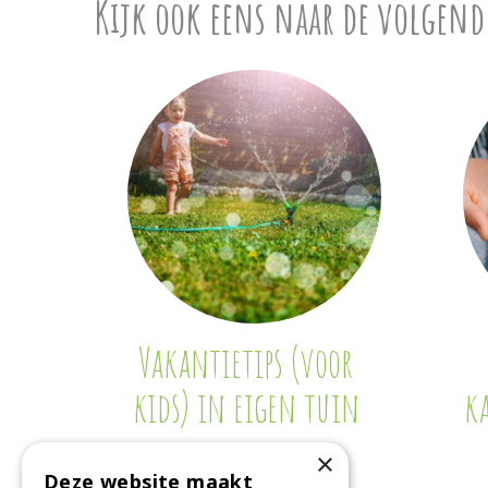
Kijk ook eens naar de volgend
Vakantietips (voor
kids) in eigen tuin
k
×
Deze website maakt