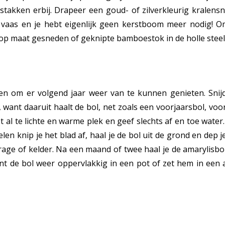
ustakken erbij. Drapeer een goud- of zilverkleurig kralen
e vaas en je hebt eigenlijk geen kerstboom meer nodig! O
 maat gesneden of geknipte bamboestok in de holle steel s
en om er volgend jaar weer van te kunnen genieten. Snij
, want daaruit haalt de bol, net zoals een voorjaarsbol, voor
t al te lichte en warme plek en geef slechts af en toe water.
en knip je het blad af, haal je de bol uit de grond en dep 
rage of kelder. Na een maand of twee haal je de amarylisbol
lant de bol weer oppervlakkig in een pot of zet hem in een