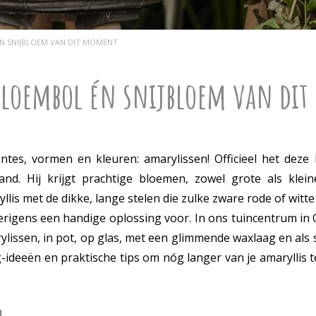
N SNIJBLOEM VAN DIT MOMENT
 bloembol én snijbloem van di
ntes, vormen en kleuren: amarylissen! Officieel het deze
. Hij krijgt prachtige bloemen, zowel grote als kleine
llis met de dikke, lange stelen die zulke zware rode of wit
verigens een handige oplossing voor. In ons tuincentrum in
rylissen, in pot, op glas, met een glimmende waxlaag en als
g-ideeën en praktische tips om nóg langer van je amaryllis 