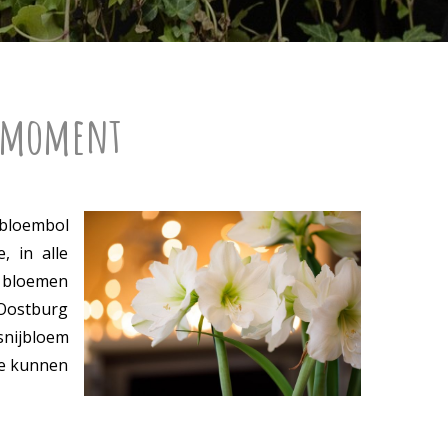
t moment
 bloembol
, in alle
te bloemen
 Oostburg
 snijbloem
te kunnen