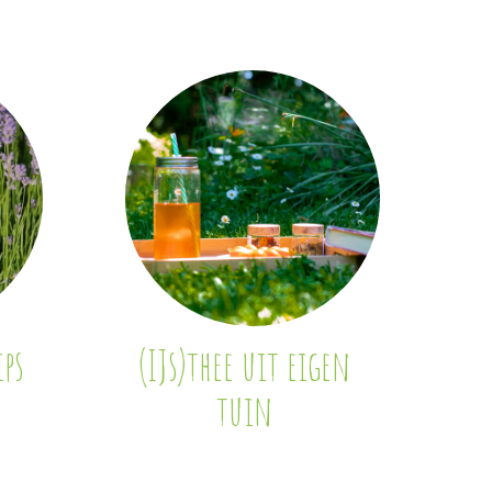
ps
(IJs)thee uit eigen
tuin