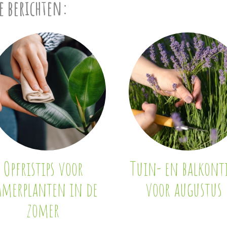
e berichten:
Opfristips voor
Tuin- en balkonti
amerplanten in de
voor augustus
zomer