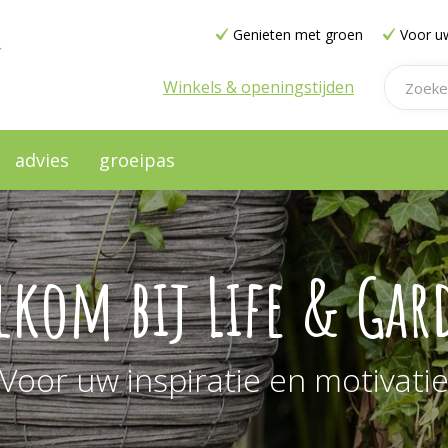
Genieten met groen
Voor uw
Winkels & openingstijden
advies
groeipas
lkom bij Life & Gar
Voor uw inspiratie en motivati