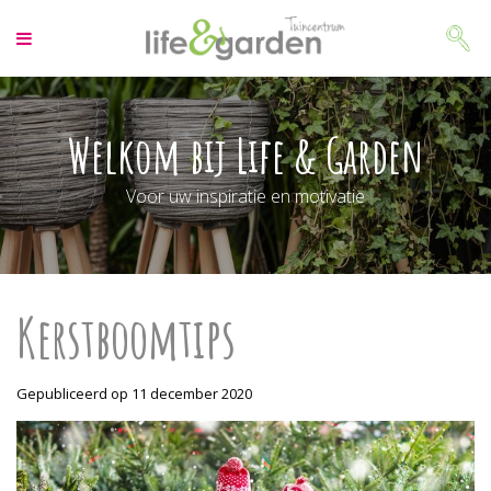
G
a
n
a
a
r
Welkom bij Life & Garden
c
o
Voor uw inspiratie en motivatie
n
t
e
n
t
Kerstboomtips
Gepubliceerd op
11 december 2020