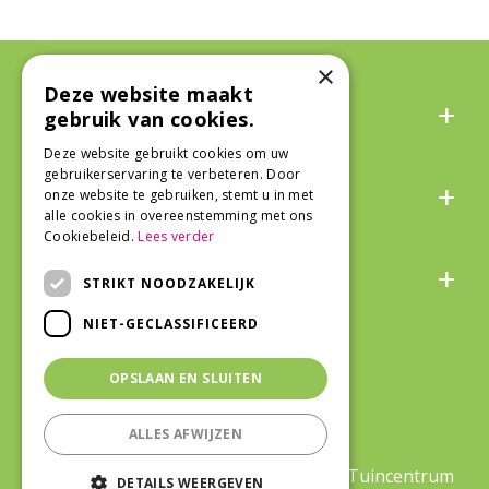
×
Deze website maakt
Algemeen
gebruik van cookies.
Deze website gebruikt cookies om uw
gebruikerservaring te verbeteren. Door
Over ons
onze website te gebruiken, stemt u in met
alle cookies in overeenstemming met ons
Cookiebeleid.
Lees verder
Snel naar
STRIKT NOODZAKELIJK
NIET-GECLASSIFICEERD
Veilig winkelen
OPSLAAN EN SLUITEN
ALLES AFWIJZEN
©Life and Garden
|
Green Solutions
|
Tuincentrum
DETAILS WEERGEVEN