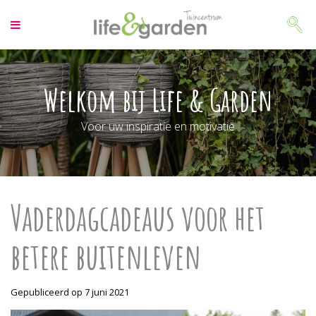
G
a
n
a
a
r
Welkom bij Life & Garden
c
o
Voor uw inspiratie en motivatie
n
t
e
n
t
Vaderdagcadeaus voor het
betere buitenleven
Gepubliceerd op
7 juni 2021