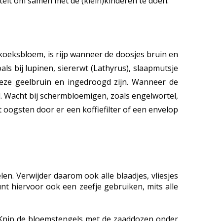
iteit om samen met de (klein)kinderen te doen.
koeksbloem, is rijp wanneer de doosjes bruin en
s bij lupinen, siererwt (Lathyrus), slaapmutsje
 deze geelbruin en ingedroogd zijn. Wanneer de
. Wacht bij schermbloemigen, zoals engelwortel,
st oogsten door er een koffiefilter of een envelop
n. Verwijder daarom ook alle blaadjes, vliesjes
nt hiervoor ook een zeefje gebruiken, mits alle
 Knip de bloemstengels met de zaaddozen onder