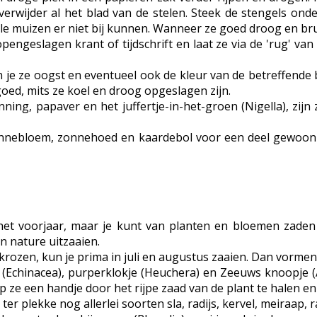
verwijder al het blad van de stelen. Steek de stengels on
e muizen er niet bij kunnen. Wanneer ze goed droog en bruin
engeslagen krant of tijdschrift en laat ze via de 'rug' van 
in je ze oogst en eventueel ook de kleur van de betreffende
goed, mits ze koel en droog opgeslagen zijn.
ng, papaver en het juffertje-in-het-groen (Nigella), zijn 
nnebloem, zonnehoed en kaardebol voor een deel gewoon aa
et voorjaar, maar je kunt van planten en bloemen zaden o
an nature uitzaaien.
rozen, kun je prima in juli en augustus zaaien. Dan vormen
(Echinacea), purperklokje (Heuchera) en Zeeuws knoopje (
lp ze een handje door het rijpe zaad van de plant te halen en d
r plekke nog allerlei soorten sla, radijs, kervel, meiraap, ra