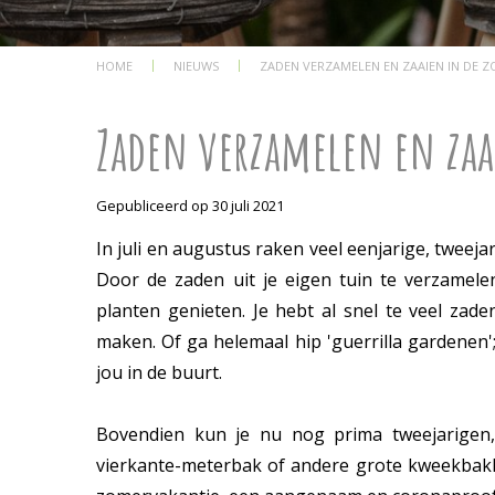
HOME
NIEUWS
ZADEN VERZAMELEN EN ZAAIEN IN DE 
Zaden verzamelen en zaa
Gepubliceerd op
30 juli 2021
In juli en augustus raken veel eenjarige, twee
Door de zaden uit je eigen tuin te verzamel
planten genieten. Je hebt al snel te veel zade
maken. Of ga helemaal hip 'guerrilla gardenen'
jou in de buurt.
Bovendien kun je nu nog prima tweejarigen,
vierkante-meterbak of andere grote kweekbakke