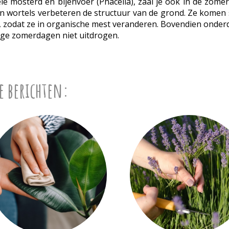
e mosterd en bijenvoer (Phacelia), zaai je ook in de zomer.
n wortels verbeteren de structuur van de grond. Ze komen s
n, zodat ze in organische mest veranderen. Bovendien onderd
oge zomerdagen niet uitdrogen.
e berichten: