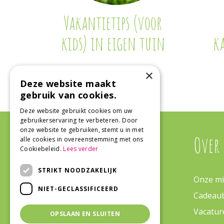
Vakantietips (voor
kids) in eigen tuin
k
×
Deze website maakt
gebruik van cookies.
Deze website gebruikt cookies om uw
gebruikerservaring te verbeteren. Door
onze website te gebruiken, stemt u in met
Algemeen
Over
alle cookies in overeenstemming met ons
Cookiebeleid.
Lees verder
STRIKT NOODZAKELIJK
Algemene voorwaarden
Onze mi
NIET-GECLASSIFICEERD
Bezorgen & Retourneren
Cadeau
Veelgestelde vragen
Vacatur
OPSLAAN EN SLUITEN