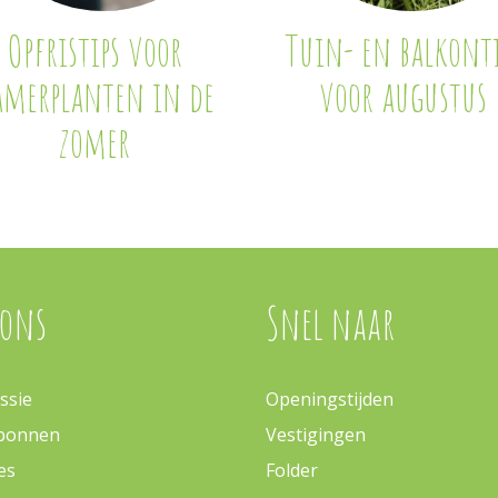
Opfristips voor
Tuin- en balkonti
amerplanten in de
voor augustus
zomer
 ons
Snel naar
ssie
Openingstijden
bonnen
Vestigingen
es
Folder