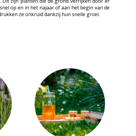
 Dit zijn planten die de grond verrijken door er
nel op en in het najaar of aan het begin van de
rukken ze onkruid dankzij hun snelle groei.