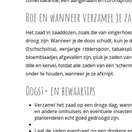
zomervakantie, een aangenaam en coronaproof tij
Hoe en wanneer verzamel je z
Het zaad in zaaddozen, zoals die van vingerhoe
droog zijn. Wanneer je de doos schudt, kun je 
(Eschscholzia), eenjarige ridderspoor, tabaks
bloemblaadjes afgevallen zijn, pluk je zaden v
dille en kervel, totdat alle zaden van één ‘scher
onder te houden, wanneer je ze afknipt.
Oogst- en bewaartips
Verzamel het zaad op een droge dag, wannee
en andere omhulsels en eventuele insecten,
plantendelen echt goed gedroogd zijn.
Laat de zaden eventueel op een donkere en