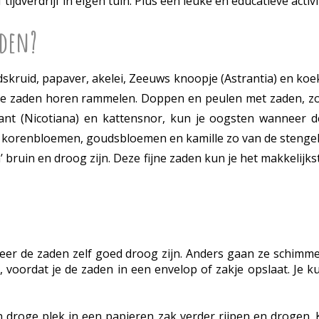
dverdrijf in eigen tuin. Plus een leuke en educatieve activ
aden?
dskruid, papaver, akelei, Zeeuws knoopje (Astrantia) en koe
de zaden horen rammelen. Doppen en peulen met zaden, zoal
plant (Nicotiana) en kattensnor, kun je oogsten wanneer
an korenbloemen, goudsbloemen en kamille zo van de stengel
m’ bruin en droog zijn. Deze fijne zaden kun je het makkelijk
r de zaden zelf goed droog zijn. Anders gaan ze schimmele
 voordat je de zaden in een envelop of zakje opslaat. Je ku
 droge plek in een papieren zak verder rijpen en drogen.