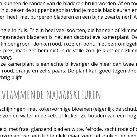
dan kunnen de randen van de bladeren bruin worden. Af en t
hip, zeker de stippenbegonia) vind je mooie bladkleuren en
mer' heet, met purperen bladeren en een bijna zwarte nerf.
ungle in huis. Er zijn heel veel soorten, die hangen of kli
p ingesneden bladeren is het een decoratieve kamerplant.
n limoengroen, donkerrood, roze en bont, met een onregel
te plek, maar zet hem niet in de volle zon. Je kunt een k
behang.
e kamerplant is een echte blikvanger die meer dan twee m
, rood, oranje en zelfs paars. De plant kan goed tegen direc
tig blijft.
 vlammende najaarskleuren
rschijningen, met kokervormige bloemen (eigenlijk de schutb
lle zon en water in de kelk of koker. Ze houden van een ho
d, met fraai glanzend blad en witte, felrode, zacht rode of 
ngoplant van een lichte plek, maar geen fel zonlicht en ee