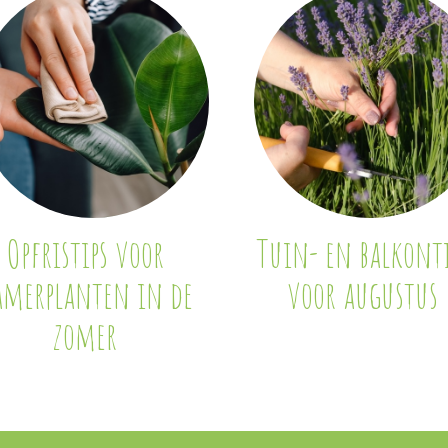
Opfristips voor
Tuin- en balkonti
amerplanten in de
voor augustus
zomer