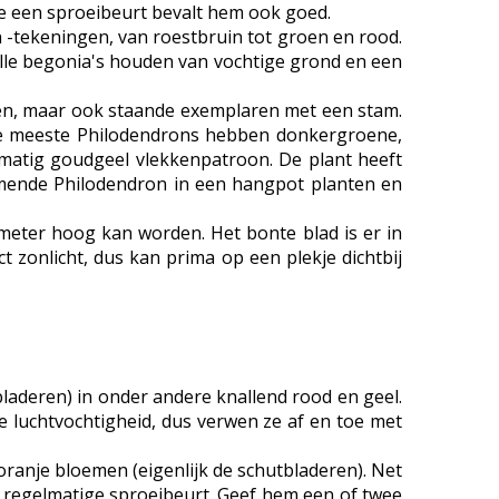
oe een sproeibeurt bevalt hem ook goed.
 -tekeningen, van roestbruin tot groen en rood.
 Alle begonia's houden van vochtige grond en een
mmen, maar ook staande exemplaren met een stam.
 De meeste Philodendrons hebben donkergroene,
matig goudgeel vlekkenpatroon. De plant heeft
limmende Philodendron in een hangpot planten en
eter hoog kan worden. Het bonte blad is er in
t zonlicht, dus kan prima op een plekje dichtbij
laderen) in onder andere knallend rood en geel.
ge luchtvochtigheid, dus verwen ze af en toe met
oranje bloemen (eigenlijk de schutbladeren). Net
n regelmatige sproeibeurt. Geef hem een of twee