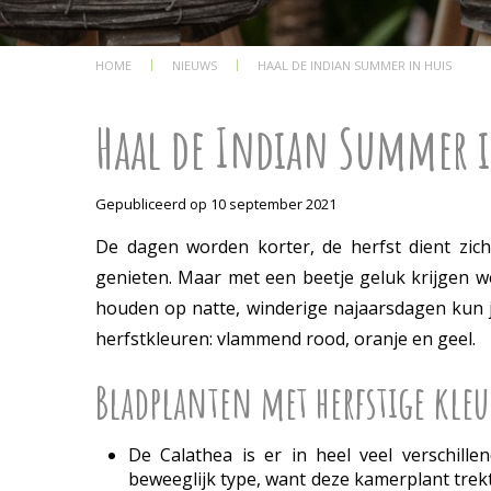
HOME
NIEUWS
HAAL DE INDIAN SUMMER IN HUIS
Haal de Indian Summer i
Gepubliceerd op
10 september 2021
De dagen worden korter, de herfst dient zic
genieten. Maar met een beetje geluk krijgen 
houden op natte, winderige najaarsdagen kun j
herfstkleuren: vlammend rood, oranje en geel.
Bladplanten met herfstige kle
De Calathea is er in heel veel verschille
beweeglijk type, want deze kamerplant trekt