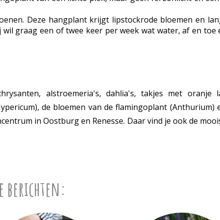
zoenen. Deze hangplant krijgt lipstockrode bloemen en lan
ij wil graag een of twee keer per week wat water, af en toe 
rysanten, alstroemeria's, dahlia's, takjes met oranje l
Hypericum), de bloemen van de flamingoplant (Anthurium) e
incentrum in Oostburg en Renesse. Daar vind je ook de mooi
e berichten: