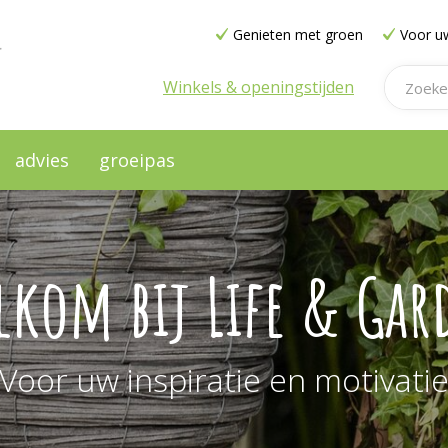
Genieten met groen
Voor uw
Winkels & openingstijden
advies
groeipas
lkom bij Life & Gar
Voor uw inspiratie en motivati