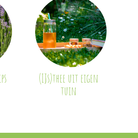
ps
(IJs)thee uit eigen
tuin