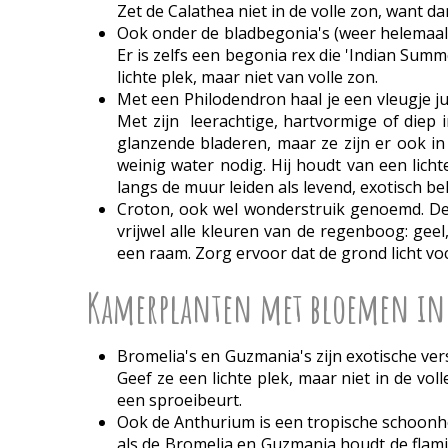
Zet de Calathea niet in de volle zon, want 
Ook onder de bladbegonia's (weer helemaal 
Er is zelfs een begonia rex die 'Indian Sum
lichte plek, maar niet van volle zon.
Met een Philodendron haal je een vleugje j
Met zijn leerachtige, hartvormige of die
glanzende bladeren, maar ze zijn er ook i
weinig water nodig. Hij houdt van een lich
langs de muur leiden als levend, exotisch 
Croton, ook wel wonderstruik genoemd. Dez
vrijwel alle kleuren van de regenboog: geel
een raam. Zorg ervoor dat de grond licht voch
Kamerplanten met bloemen in
Bromelia's en Guzmania's zijn exotische ve
Geef ze een lichte plek, maar niet in de vo
een sproeibeurt.
Ook de Anthurium is een tropische schoonhei
als de Bromelia en Guzmania houdt de flami