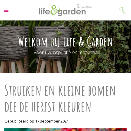
G
a
n
a
a
r
Welkom bij Life & Garden
c
o
Voor uw inspiratie en motivatie
n
t
e
n
t
Struiken en kleine bomen
die de herfst kleuren
Gepubliceerd op
17 september 2021