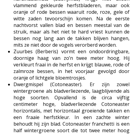
vlammend gekleurde herfstbladeren, maar ook
oranje of rode bessen waaruit rode, roze, gele of
witte zaden tevoorschijn komen. Na de eerste
nachtvorst vallen blad en bessen meestal van de
struik, maar als het niet te hard vriest kunnen de
bessen nog lang aan de takken blijven hangen,
mits ze niet door de vogels verorberd worden.
Zuurbes (Berberis) vormt een ondoordringbare,
doornige haag van zo’n twee meter hoog. Hij
verkleurt fraai in de herfst en krijgt blauwe, rode of
zalmroze bessen, in het voorjaar gevolgd door
oranje of lichtgele bloemtrosjes.
Dwergmispel (Cotoneaster). Er zijn zowel
wintergroene als bladverliezende, laagblijvende als
hoge soorten. Opvallend is de circa vijftig
centimeter hoge, bladverliezende Cotoneaster
horizontalis, met horizontaal groeiende takken en
een fraaie herfstkleur. In een zachte winter
behoudt hij zijn blad. Cotoneaster franchetti is een
half wintergroene soort die tot twee meter hoog