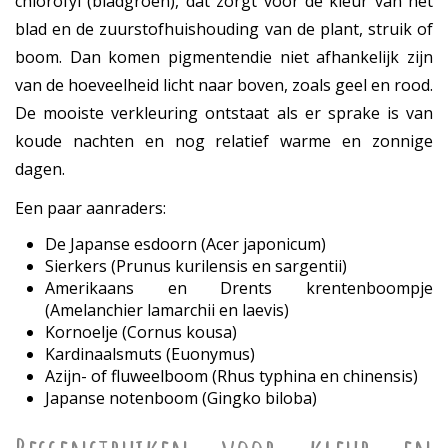
chlorofyl (bladgroen), dat zorgt voor de kleur van het
blad en de zuurstofhuishouding van de plant, struik of
boom. Dan komen pigmentendie niet afhankelijk zijn
van de hoeveelheid licht naar boven, zoals geel en rood.
De mooiste verkleuring ontstaat als er sprake is van
koude nachten en nog relatief warme en zonnige
dagen.
Een paar aanraders:
De Japanse esdoorn (Acer japonicum)
Sierkers (Prunus kurilensis en sargentii)
Amerikaans en Drents krentenboompje
(Amelanchier lamarchii en laevis)
Kornoelje (Cornus kousa)
Kardinaalsmuts (Euonymus)
Azijn- of fluweelboom (Rhus typhina en chinensis)
Japanse notenboom (Gingko biloba)