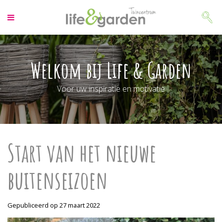
G
a
n
a
a
r
Welkom bij Life & Garden
c
o
Voor uw inspiratie en motivatie
n
t
e
n
t
Start van het nieuwe
buitenseizoen
Gepubliceerd op
27 maart 2022