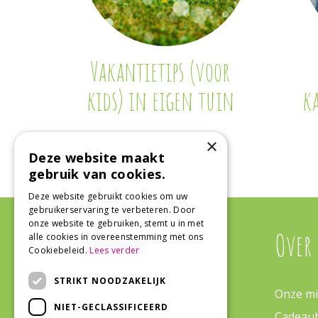
Vakantietips (voor
kids) in eigen tuin
k
×
Deze website maakt
gebruik van cookies.
Deze website gebruikt cookies om uw
gebruikerservaring te verbeteren. Door
onze website te gebruiken, stemt u in met
Algemeen
Over
alle cookies in overeenstemming met ons
Cookiebeleid.
Lees verder
STRIKT NOODZAKELIJK
Algemene voorwaarden
Onze mi
NIET-GECLASSIFICEERD
Bezorgen & Retourneren
Cadeau