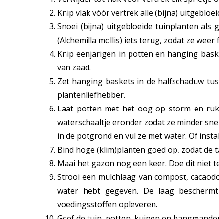
Knip vlak vóór vertrek alle (bijna) uitgebl
Snoei (bijna) uitgebloeide tuinplanten al
(Alchemilla mollis) iets terug, zodat ze we
Knip eenjarigen in potten en hanging baske
van zaad.
Zet hanging baskets in de halfschaduw tuss
plantenliefhebber.
Laat potten met het oog op storm en rukw
waterschaaltje eronder zodat ze minder snel
in de potgrond en vul ze met water. Of inst
Bind hoge (klim)planten goed op, zodat de t
Maai het gazon nog een keer. Doe dit niet te
Strooi een mulchlaag van compost, cacaodop
water hebt gegeven. De laag beschermt
voedingsstoffen opleveren.
Geef de tuin, potten, kuipen en hangmanden 