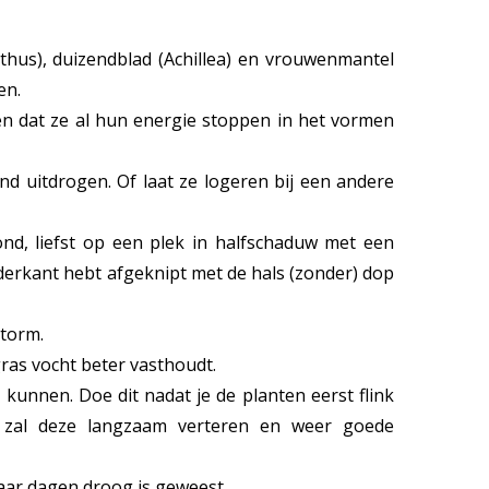
thus), duizendblad (Achillea) en vrouwenmantel
en.
men dat ze al hun energie stoppen in het vormen
d uitdrogen. Of laat ze logeren bij een andere
nd, liefst op een plek in halfschaduw met een
nderkant hebt afgeknipt met de hals (zonder) dop
storm.
gras vocht beter vasthoudt.
kunnen. Doe dit nadat je de planten eerst flink
 zal deze langzaam verteren en weer goede
paar dagen droog is geweest.