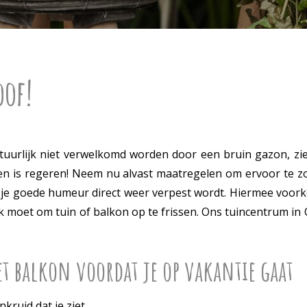
oof!
 natuurlijk niet verwelkomd worden door een bruin gazon, zi
en is regeren! Neem nu alvast maatregelen om ervoor te z
 je goede humeur direct weer verpest wordt. Hiermee voork
bak moet om tuin of balkon op te frissen. Ons tuincentrum i
et balkon voordat je op vakantie gaat
nkruid dat je ziet.