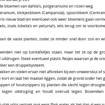
oeide bloemen van dahlia’s, potgeraniums en rozen weg.
s geranium, klokjesbloem (Campanula), spoorbloem (Centran
er fris nieuw blad (en eventueel ook weer bloemen) gaan vorm
ts, zoals lobelia’s en petunia’s, iets terug om te voorko
en de vaste planten, zodat ze minder snel door zon en win
inden niet op tuintafeltjes staan, maar zet ze op de gro
 uitdrogen. Steek eventueel plastic flesjes waarvan je de o
alleer een druppelsysteem.
akken en stelen ervan niet afbreken bij een onweersbui of 
 kort en laat het maaisel liggen, zodat de grond onder het 
pen of houtsnippers bij planten die slecht tegen droogte 
 tegen uitdroging en houdt onkruid tegen. Bovendien
vlak vóór vertrek nog eens flink water als het dan al een 