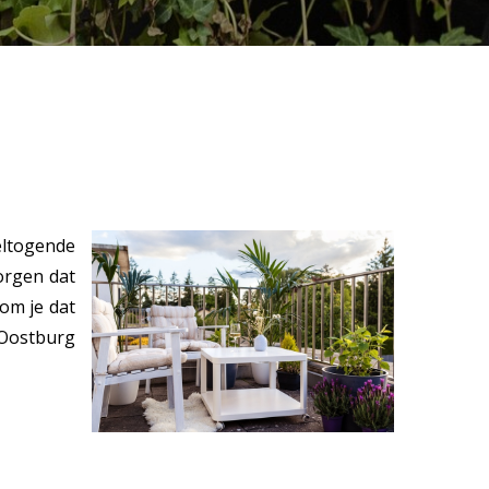
eltogende
orgen dat
om je dat
n Oostburg