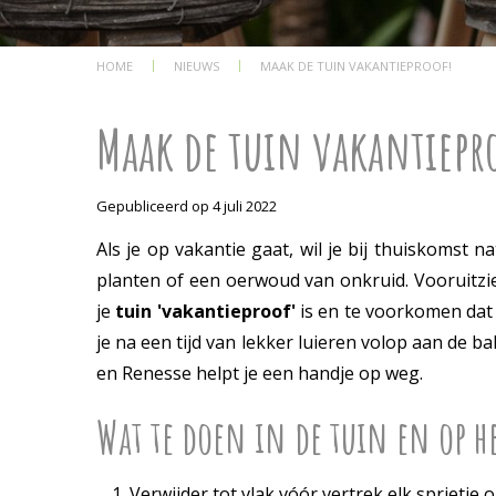
HOME
NIEUWS
MAAK DE TUIN VAKANTIEPROOF!
Maak de tuin vakantiepr
Gepubliceerd op
4 juli 2022
Als je op vakantie gaat, wil je bij thuiskomst
planten of een oerwoud van onkruid. Vooruitzi
je
tuin 'vakantieproof'
is en te voorkomen dat
je na een tijd van lekker luieren volop aan de 
en Renesse helpt je een handje op weg.
Wat te doen in de tuin en op h
Verwijder tot vlak vóór vertrek elk sprietje o