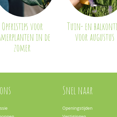
Opfristips voor
Tuin- en balkonti
amerplanten in de
voor augustus
zomer
 ons
Snel naar
ssie
Openingstijden
bonnen
Vestigingen