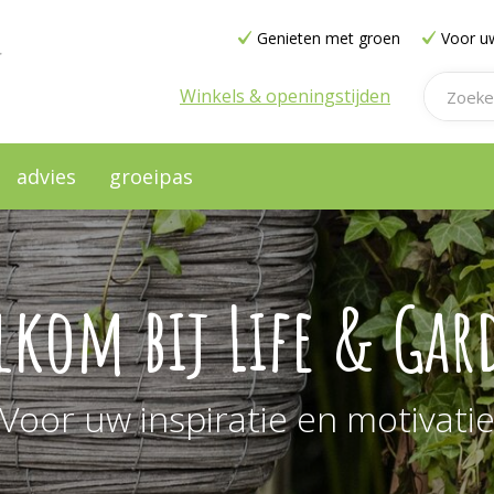
Genieten met groen
Voor uw
Winkels & openingstijden
advies
groeipas
lkom bij Life & Gar
Voor uw inspiratie en motivati