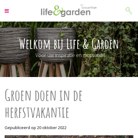
G
a
n
a
a
r
Welkom bij Life & Garden
c
o
Voor uw inspiratie en motivatie
n
t
e
n
t
Groen doen in de
herfstvakantie
Gepubliceerd op
20 oktober 2022