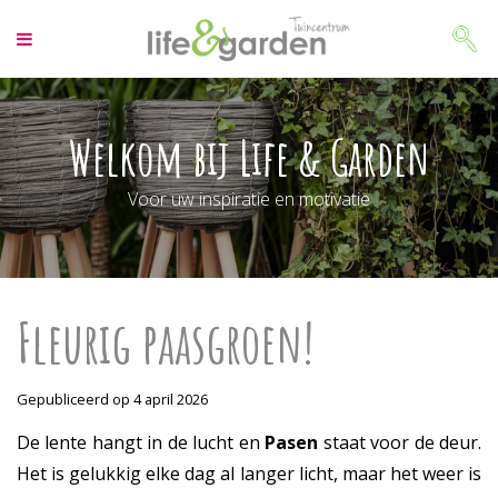
G
a
n
a
a
r
Welkom bij Life & Garden
c
o
Voor uw inspiratie en motivatie
n
t
e
n
t
Fleurig paasgroen!
Gepubliceerd op
4 april 2026
De lente hangt in de lucht en
Pasen
staat voor de deur.
Het is gelukkig elke dag al langer licht, maar het weer is