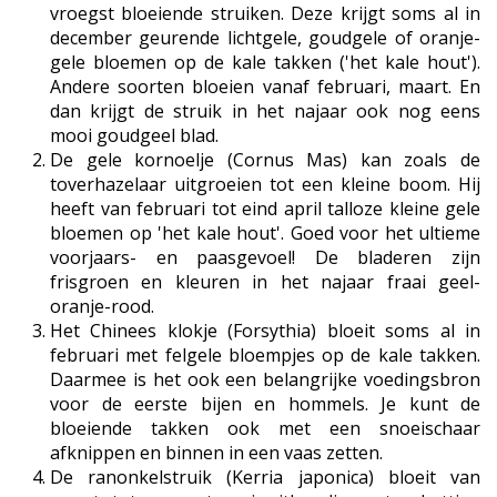
vroegst bloeiende struiken. Deze krijgt soms al in
december geurende lichtgele, goudgele of oranje-
gele bloemen op de kale takken ('het kale hout').
Andere soorten bloeien vanaf februari, maart. En
dan krijgt de struik in het najaar ook nog eens
mooi goudgeel blad.
De gele kornoelje (Cornus Mas) kan zoals de
toverhazelaar uitgroeien tot een kleine boom. Hij
heeft van februari tot eind april talloze kleine gele
bloemen op 'het kale hout'. Goed voor het ultieme
voorjaars- en paasgevoel! De bladeren zijn
frisgroen en kleuren in het najaar fraai geel-
oranje-rood.
Het Chinees klokje (Forsythia) bloeit soms al in
februari met felgele bloempjes op de kale takken.
Daarmee is het ook een belangrijke voedingsbron
voor de eerste bijen en hommels. Je kunt de
bloeiende takken ook met een snoeischaar
afknippen en binnen in een vaas zetten.
De ranonkelstruik (Kerria japonica) bloeit van