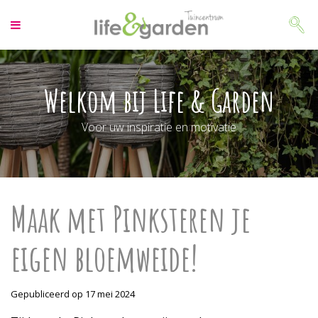
G
a
n
a
a
r
Welkom bij Life & Garden
c
o
Voor uw inspiratie en motivatie
n
t
e
n
t
Maak met Pinksteren je
eigen bloemweide!
Gepubliceerd op
17 mei 2024