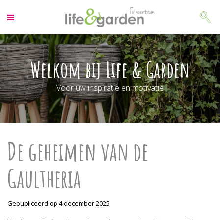
G
a
n
a
a
r
Welkom bij Life & Garden
c
o
Voor uw inspiratie en motivatie
n
t
e
n
t
De geheimen van de
Gaultheria
Gepubliceerd op
4 december 2025