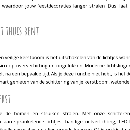
waardoor jouw feestdecoraties langer stralen. Dus, laat
et thuis bent
veilige kerstboom is het uitschakelen van de lichtjes wanne
isico op oververhitting en ongelukken. Moderne lichtsling
lt na een bepaalde tijd. Als je deze functie niet hebt, is h
hart genieten van de schittering van je kerstboom, wetende da
erst
e de bomen en struiken stralen. Met onze schitterend
 aan sprankelende lichtjes, handige netverlichting, LED
ijlvolle decoraties en glinsterende kaarsen. Of je nu kiest