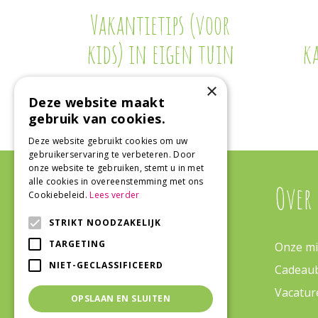
Vakantietips (voor
kids) in eigen tuin
k
×
Deze website maakt
gebruik van cookies.
Deze website gebruikt cookies om uw
gebruikerservaring te verbeteren. Door
onze website te gebruiken, stemt u in met
alle cookies in overeenstemming met ons
Algemeen
Over
Cookiebeleid.
Lees verder
STRIKT NOODZAKELIJK
TARGETING
Algemene voorwaarden
Onze mi
NIET-GECLASSIFICEERD
Bezorgen & Retourneren
Cadeau
Veelgestelde vragen
Vacatur
OPSLAAN EN SLUITEN