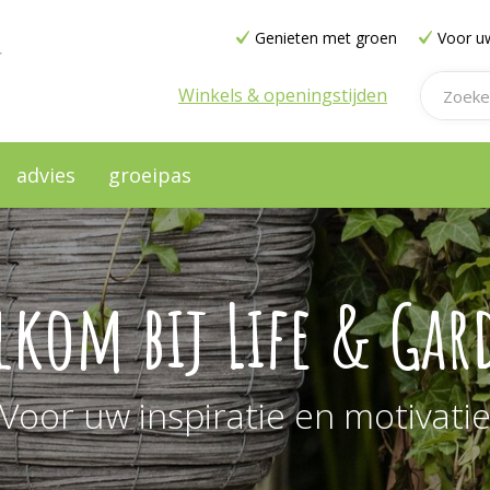
Genieten met groen
Voor uw
Winkels & openingstijden
advies
groeipas
lkom bij Life & Gar
Voor uw inspiratie en motivati