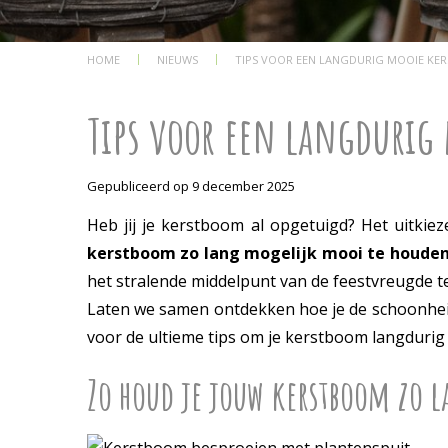
HOME
NIEUWS
TIPS VOOR EEN LANGDURIG MOOIE K
Tips voor een langdurig
Gepubliceerd op
9 december 2025
Heb jij je kerstboom al opgetuigd? Het uitkiez
kerstboom zo lang mogelijk mooi te houde
het stralende middelpunt van de feestvreugde te 
Laten we samen ontdekken hoe je de schoonhei
voor de ultieme tips om je kerstboom langdurig 
Zo houd je jouw kerstboom zo 