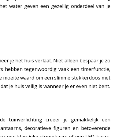
 het water geven een gezellig onderdeel van je
er je het huis verlaat. Niet alleen bespaar je zo
ers hebben tegenwoordig vaak een timerfunctie,
et de moeite waard om een slimme stekkerdoos met
t je huis veilig is wanneer je er even niet bent.
e tuinverlichting creëer je gemakkelijk een
-lantaarns, decoratieve figuren en betoverende
 voor een klassieke stompkaars of een LED-kaars,