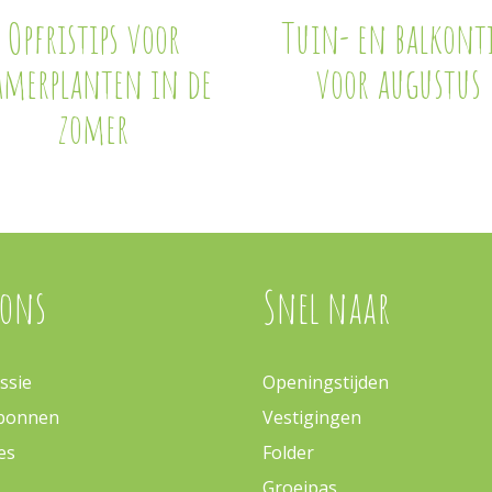
Opfristips voor
Tuin- en balkonti
amerplanten in de
voor augustus
zomer
 ons
Snel naar
ssie
Openingstijden
bonnen
Vestigingen
es
Folder
Groeipas