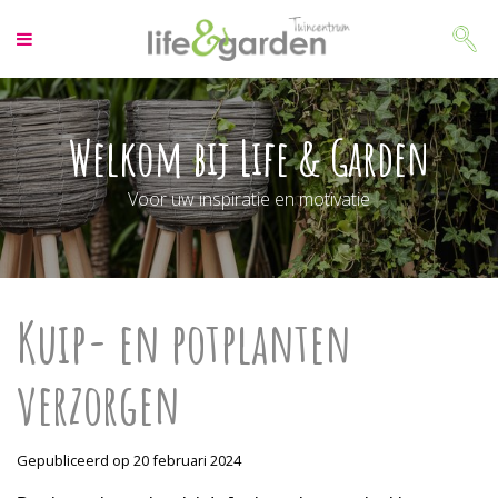
G
a
n
a
a
r
Welkom bij Life & Garden
c
o
Voor uw inspiratie en motivatie
n
t
e
n
t
Kuip- en potplanten
verzorgen
Gepubliceerd op
20 februari 2024