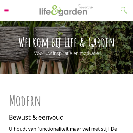
G
a
n
a
a
r
Welkom bij Life & Garden
c
o
Voor uw inspiratie en motivatie
n
t
e
n
t
Modern
Bewust & eenvoud
U houdt van functionaliteit maar wel met stijl. De