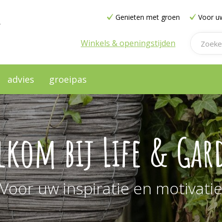
Genieten met groen
Voor uw
Winkels & openingstijden
advies
groeipas
lkom bij Life & Gar
Voor uw inspiratie en motivati