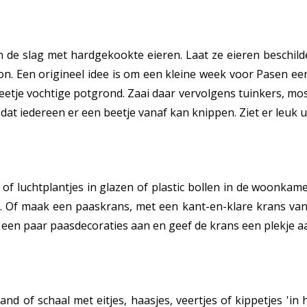
n de slag met hardgekookte eieren. Laat ze eieren beschild
kon. Een origineel idee is om een kleine week voor Pasen ee
beetje vochtige potgrond. Zaai daar vervolgens tuinkers, mos
odat iedereen er een beetje vanaf kan knippen. Ziet er leuk
f luchtplantjes in glazen of plastic bollen in de woonkam
 Of maak een paaskrans, met een kant-en-klare krans van st
g er een paar paasdecoraties aan en geef de krans een plekje
d of schaal met eitjes, haasjes, veertjes of kippetjes 'in h