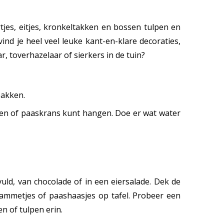
rtjes, eitjes, kronkeltakken en bossen tulpen en
vind je heel veel leuke kant-en-klare decoraties,
ar, toverhazelaar of sierkers in de tuin?
pakken.
akken of paaskrans kunt hangen. Doe er wat water
vuld, van chocolade of in een eiersalade. Dek de
 lammetjes of paashaasjes op tafel. Probeer een
en of tulpen erin.