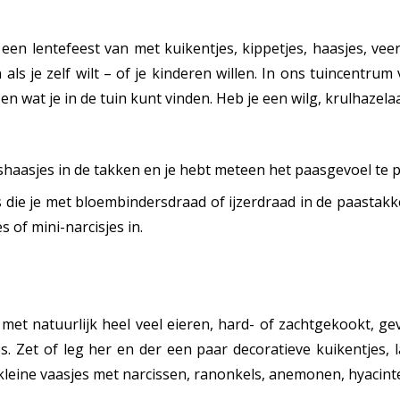
een lentefeest van met kuikentjes, kippetjes, haasjes, vee
als je zelf wilt – of je kinderen willen. In ons tuincentrum 
t en wat je in de tuin kunt vinden. Heb je een wilg, krulhazela
ashaasjes in de takken en je hebt meteen het paasgevoel te 
jes die je met bloembindersdraad of ijzerdraad in de paast
s of mini-narcisjes in.
met natuurlijk heel veel eieren, hard- of zachtgekookt, ge
es. Zet of leg her en der een paar decoratieve kuikentjes,
 kleine vaasjes met narcissen, ranonkels, anemonen, hyacint