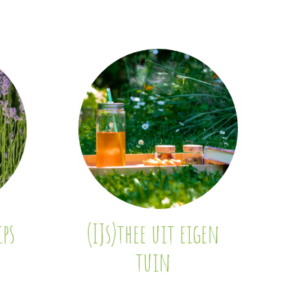
ps
(IJs)thee uit eigen
tuin