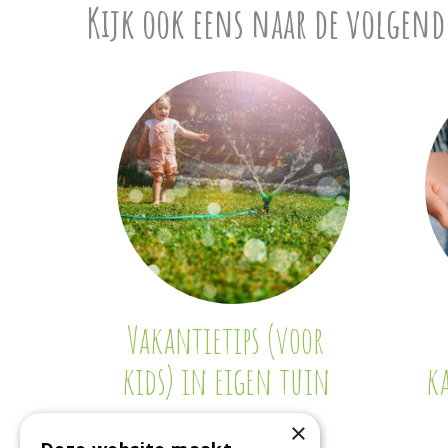
Kijk ook eens naar de volgend
Vakantietips (voor
kids) in eigen tuin
k
×