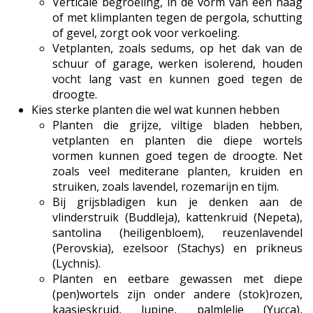
Verticale begroeiing, in de vorm van een haag
of met klimplanten tegen de pergola, schutting
of gevel, zorgt ook voor verkoeling.
Vetplanten, zoals sedums, op het dak van de
schuur of garage, werken isolerend, houden
vocht lang vast en kunnen goed tegen de
droogte.
Kies sterke planten die wel wat kunnen hebben
Planten die grijze, viltige bladen hebben,
vetplanten en planten die diepe wortels
vormen kunnen goed tegen de droogte. Net
zoals veel mediterane planten, kruiden en
struiken, zoals lavendel, rozemarijn en tijm.
Bij grijsbladigen kun je denken aan de
vlinderstruik (Buddleja), kattenkruid (Nepeta),
santolina (heiligenbloem), reuzenlavendel
(Perovskia), ezelsoor (Stachys) en prikneus
(Lychnis).
Planten en eetbare gewassen met diepe
(pen)wortels zijn onder andere (stok)rozen,
kaasjeskruid, lupine, palmlelie (Yucca),